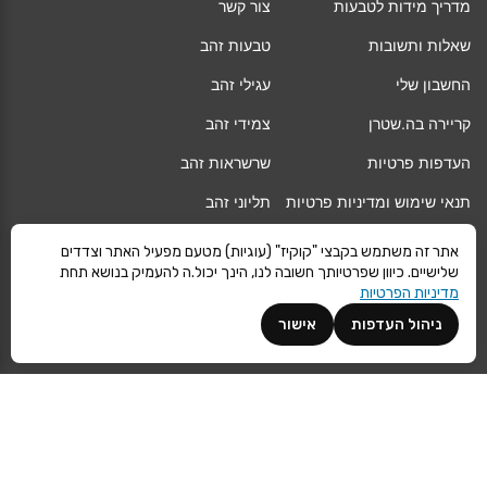
מדריך מידות לטבעות
צור קשר
שאלות ותשובות
טבעות זהב
החשבון שלי
עגילי זהב
קריירה בה.שטרן
צמידי זהב
העדפות פרטיות
שרשראות זהב
תנאי שימוש ומדיניות פרטיות
תליוני זהב
החלפה/החזרה/ביטול עסקה
גיפט קארד
אתר זה משתמש בקבצי "קוקיז" (עוגיות) מטעם מפעיל האתר וצדדים
שלישיים. כיוון שפרטיותך חשובה לנו, הינך יכול.ה להעמיק בנושא תחת
אחריות
מגזין
מדיניות הפרטיות
משלוחים
Vogue
ניהול העדפות
אישור
קרא עוד
©
ה.שטרן
כל הזכויות שמורות 2021 |
מפת אתר