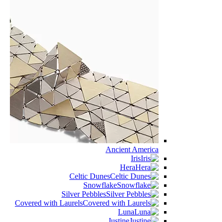
Ancient America
Iris
Hera
Celtic Dunes
Snowflake
Silver Pebbles
Covered with Laurels
Luna
Justine