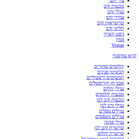
צור קשר
טבעות זהב
עגילי זהב
צמידי זהב
שרשראות זהב
תליוני זהב
גיפט קארד
מגזין
Vogue
קרא עוד
סגור
יהלומים שחורים
תכשיטי פנינים
תכשיטים ורסטיליים
אבני חן וקריסטלים
עגילי יהלום
טבעות יהלומים
טבעות זהב לבן
עגילי זהב לבן
עגילים נופלים
עגילים מטפסים
עגילי פנינה
שרשרת זהב לבן
שרשרת יהלום
תכשיטי Stainless steel