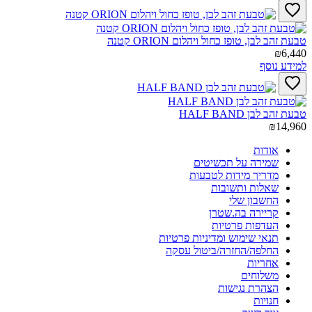
טבעת זהב לבן, טופז כחול ויהלום ORION קטנה‎
₪6,440
למידע נוסף
טבעת זהב לבן HALF BAND‎
₪14,960
אודות
שמירה על תכשיטים
מדריך מידות לטבעות
שאלות ותשובות
החשבון שלי
קריירה בה.שטרן
העדפות פרטיות
תנאי שימוש ומדיניות פרטיות
החלפה/החזרה/ביטול עסקה
אחריות
משלוחים
הצהרת נגישות
חנויות