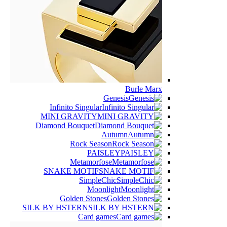
Burle Marx
Genesis
Infinito Singular
MINI GRAVITY
Diamond Bouquet
Autumn
Rock Season
PAISLEY
Metamorfose
SNAKE MOTIF
SimpleChic
Moonlight
Golden Stones
SILK BY HSTERN
Card games