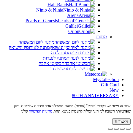
Half Bands
Ninio & Ninia
Arena
Pearls of Genesis
Galilei
Orion
מתנות
מתנה ליום המשפחה
מתנה לאירוסין ונישואין
מתנת לידה
מתנה לנערות
תכשיטי אהבה
תכשיט לחג
MyCollection
Gift Card
New
80TH ANNIVERSARY
אתר זה משתמש בקבצי "קוקיז" (עוגיות) מטעם מפעיל האתר וצדדים שלישיים. כיוון
שפרטיותך חשובה לנו, הינך יכול.ה להעמיק בנושא תחת
מדיניות הפרטיות
שלנו
מאשר.ת