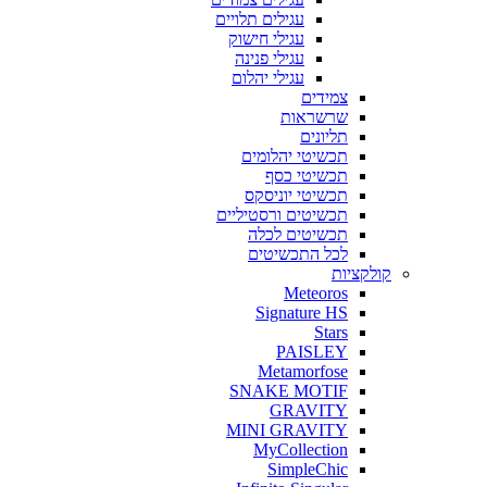
עגילים
תלויים
עגילי
חישוק
עגילי
פנינה
עגילי
יהלום
צמידים
שרשראות
תליונים
תכשיטי
יהלומים
תכשיטי
כסף
תכשיטי
יוניסקס
תכשיטים
ורסטיליים
תכשיטים
לכלה
לכל
התכשיטים
קולקציות
Meteoros
Signature HS
Stars
PAISLEY
Metamorfose
SNAKE MOTIF
GRAVITY
MINI GRAVITY
MyCollection
SimpleChic