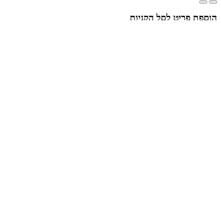
הוספת פריט לסל הקניות
×
Your cart is empty
סיכום ביניים:
₪0
לסל הקניות
המשך קניה
מוצר אזל מן המלאי
מלאו את הפרטים ונשוב אליכם בהקדם
אני מסכים/ה לקבל תכנים שיווקיים ועדכונים באימייל. קראתי את
מדיניות הפרטיות