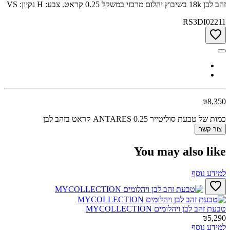
זהב לבן 18k בשיבוץ יהלום מרכזי במשקל 0.25 קראט. צבע: H נקיון: VS
RS3DI02211
₪8,350
כמות של טבעת סוליטייר ANTARES 0.25 קראט בזהב לבן
צור קשר
You may also like
למידע נוסף
טבעת זהב לבן ויהלומים MYCOLLECTION‎
₪5,290
למידע נוסף