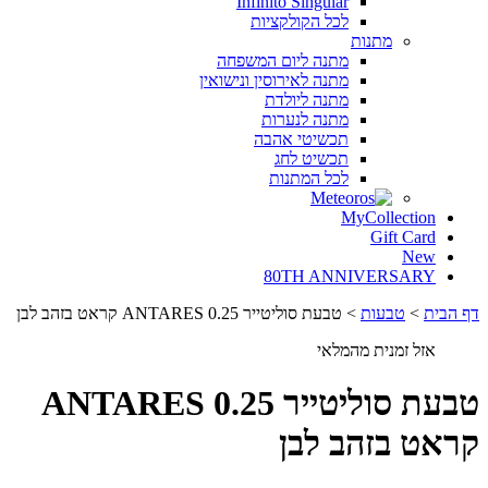
Infinito Singular
לכל
הקולקציות
מתנות
מתנה
ליום
המשפחה
מתנה
לאירוסין
ונישואין
מתנה
ליולדת
מתנה
לנערות
תכשיטי
אהבה
תכשיט
לחג
לכל
המתנות
MyCollection
Gift Card
New
80TH ANNIVERSARY
דף הבית
>
טבעות
>
טבעת סוליטייר ANTARES 0.25 קראט בזהב לבן
אזל זמנית מהמלאי
טבעת סוליטייר ANTARES 0.25
קראט בזהב לבן