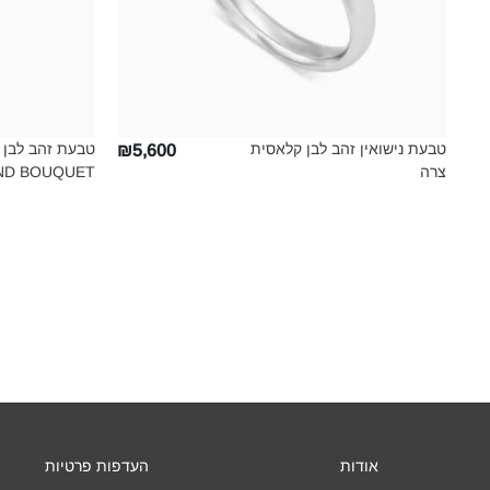
טבעת נישואין זהב לבן קלאסית
טבעת זהב לבן ו
₪5,600
צרה‎
IAMOND BOUQUET
אודות
העדפות פרטיות