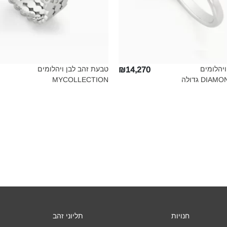
יהלומים
טבעת זהב לבן ויהלומים
₪14,270
D גדולה‎
MYCOLLECTION‎
חנויות
תליוני זהב