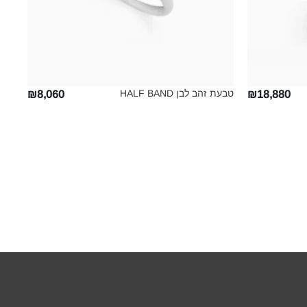
טבעת זהב לבן HALF BAND‎
טבע
₪8,060
₪18,880
ON‎