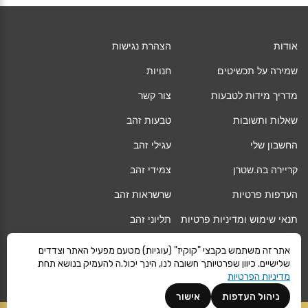
אודות
הצהרת נגישות
שמירה על תכשיטים
חנויות
מדריך מידות לטבעות
צור קשר
שאלות ותשובות
טבעות זהב
החשבון שלי
עגילי זהב
קריירה בה.שטרן
צמידי זהב
העדפות פרטיות
שרשראות זהב
תנאי שימוש ומדיניות פרטיות
תליוני זהב
החלפה/החזרה/ביטול עסקה
גיפט קארד
אתר זה משתמש בקבצי "קוקיז" (עוגיות) מטעם מפעיל האתר וצדדים
שלישיים. כיוון שפרטיותך חשובה לנו, הינך יכול.ה להעמיק בנושא תחת
אחריות
מגזין
מדיניות הפרטיות
משלוחים
Vogue
ניהול העדפות
אישור