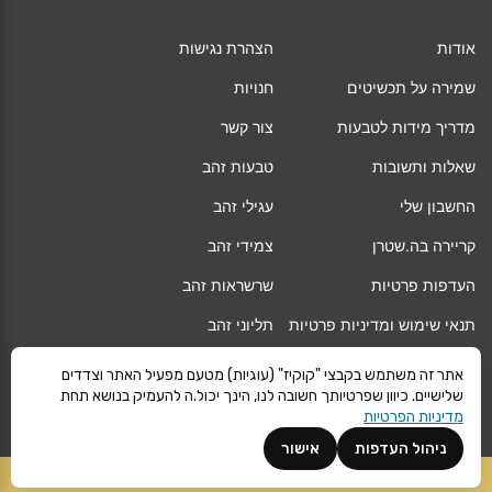
אודות
הצהרת נגישות
שמירה על תכשיטים
חנויות
מדריך מידות לטבעות
צור קשר
שאלות ותשובות
טבעות זהב
החשבון שלי
עגילי זהב
קריירה בה.שטרן
צמידי זהב
העדפות פרטיות
שרשראות זהב
תנאי שימוש ומדיניות פרטיות
תליוני זהב
החלפה/החזרה/ביטול עסקה
גיפט קארד
אתר זה משתמש בקבצי "קוקיז" (עוגיות) מטעם מפעיל האתר וצדדים
שלישיים. כיוון שפרטיותך חשובה לנו, הינך יכול.ה להעמיק בנושא תחת
אחריות
מגזין
מדיניות הפרטיות
משלוחים
Vogue
ניהול העדפות
אישור
קרא עוד
הוספה לסל