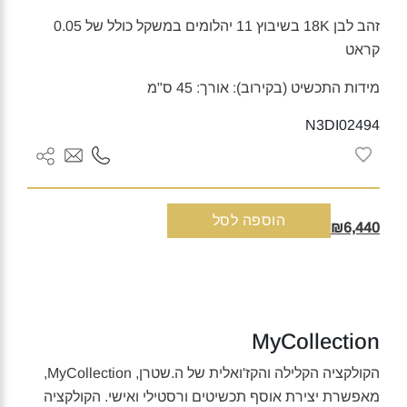
זהב לבן 18K בשיבוץ 11 יהלומים במשקל כולל של 0.05
קראט
מידות התכשיט (בקירוב): אורך: 45 ס"מ
N3DI02494
כמות
הוספה לסל
₪6,440
של
שרשרת
זהב
לבן
ויהלומים
MyCollection
ציפורי
אהבה
הקולקציה הקלילה והקז'ואלית של ה.שטרן, MyCollection,
MYCOLLECTION
מאפשרת יצירת אוסף תכשיטים ורסטילי ואישי. הקולקציה