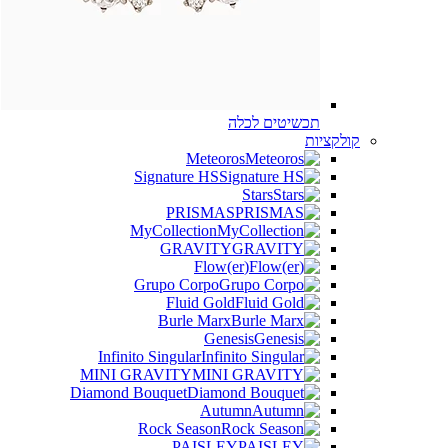
תכשיטים לכלה
קולקציות
Meteoros
Signature HS
Stars
PRISMAS
MyCollection
GRAVITY
(Flow(er
Grupo Corpo
Fluid Gold
Burle Marx
Genesis
Infinito Singular
MINI GRAVITY
Diamond Bouquet
Autumn
Rock Season
PAISLEY