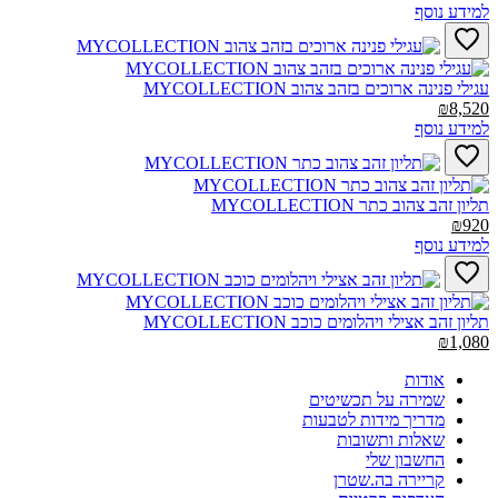
למידע נוסף
עגילי פנינה ארוכים בזהב צהוב MYCOLLECTION‎
₪8,520
למידע נוסף
תליון זהב צהוב כתר MYCOLLECTION‎
₪920
למידע נוסף
תליון זהב אצילי ויהלומים כוכב MYCOLLECTION‎
₪1,080
אודות
שמירה על תכשיטים
מדריך מידות לטבעות
שאלות ותשובות
החשבון שלי
קריירה בה.שטרן