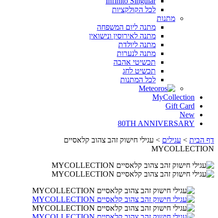
Infinito Singular
לכל
הקולקציות
מתנות
מתנה
ליום
המשפחה
מתנה
לאירוסין
ונישואין
מתנה
ליולדת
מתנה
לנערות
תכשיטי
אהבה
תכשיט
לחג
לכל
המתנות
MyCollection
Gift Card
New
80TH ANNIVERSARY
דף הבית
>
עגילים
>
עגילי חישוק זהב צהוב קלאסיים
MYCOLLECTION‎