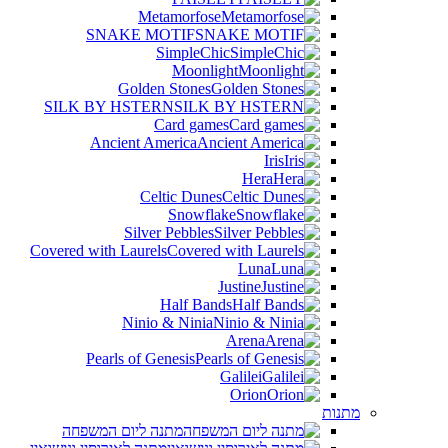
Metamorfose
SNAKE MOTIF
SimpleChic
Moonlight
Golden Stones
SILK BY HSTERN
Card games
Ancient America
Iris
Hera
Celtic Dunes
Snowflake
Silver Pebbles
Covered with Laurels
Luna
Justine
Half Bands
Ninio & Ninia
Arena
Pearls of Genesis
Galilei
Orion
מתנות
מתנה ליום המשפחה