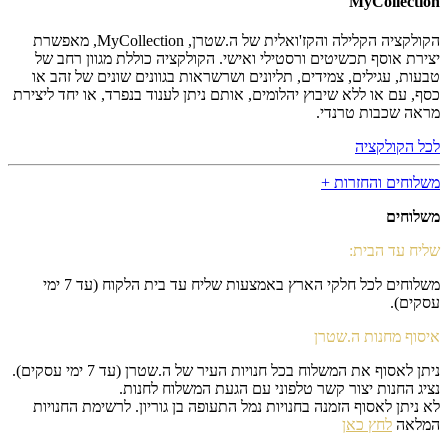
MyCollection
הקולקציה הקלילה והקז'ואלית של ה.שטרן, MyCollection, מאפשרת
יצירת אוסף תכשיטים ורסטילי ואישי. הקולקציה כוללת מגוון רחב של
טבעות, עגילים, צמידים, תליונים ושרשראות בגוונים שונים של זהב או
כסף, עם או ללא שיבוץ יהלומים, אותם ניתן לענוד בנפרד, או יחד ליצירת
מראה שכבות טרנדי.
לכל הקולקציה
משלוחים והחזרות +
משלוחים
שליח עד הבית:
משלוחים לכל חלקי הארץ באמצעות שליח עד בית הלקוח (עד 7 ימי
עסקים).
איסוף מחנות ה.שטרן
ניתן לאסוף את המשלוח בכל חנויות העיר של ה.שטרן (עד 7 ימי עסקים).
נציג החנות יצור קשר טלפוני עם הגעת המשלוח לחנות.
לא ניתן לאסוף הזמנה בחנויות נמל התעופה בן גוריון. לרשימת החנויות
המלאה
לחץ כאן