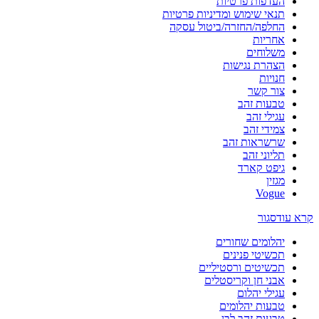
העדפות פרטיות
תנאי שימוש ומדיניות פרטיות
החלפה/החזרה/ביטול עסקה
אחריות
משלוחים
הצהרת נגישות
חנויות
צור קשר
טבעות זהב
עגילי זהב
צמידי זהב
שרשראות זהב
תליוני זהב
גיפט קארד
מגזין
Vogue
קרא עוד
סגור
יהלומים שחורים
תכשיטי פנינים
תכשיטים ורסטיליים
אבני חן וקריסטלים
עגילי יהלום
טבעות יהלומים
טבעות זהב לבן