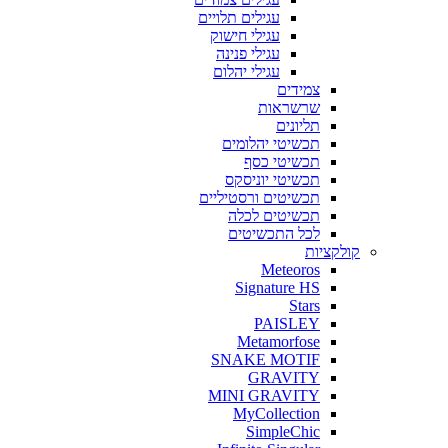
עגילים
תלויים
עגילי
חישוק
עגילי
פנינה
עגילי
יהלום
צמידים
שרשראות
תליונים
תכשיטי
יהלומים
תכשיטי
כסף
תכשיטי
יוניסקס
תכשיטים
ורסטיליים
תכשיטים
לכלה
לכל
התכשיטים
קולקציות
Meteoros
Signature HS
Stars
PAISLEY
Metamorfose
SNAKE MOTIF
GRAVITY
MINI GRAVITY
MyCollection
SimpleChic