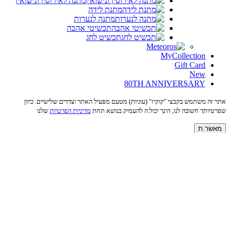
מתנה לאירוסין ונישואין
מתנת לידה
מתנה לנערות
תכשיטי אהבה
תכשיט לחג
MyCollection
Gift Card
New
80TH ANNIVERSARY
אתר זה משתמש בקבצי "קוקיז" (עוגיות) מטעם מפעיל האתר וצדדים שלישיים. כיוון
שפרטיותך חשובה לנו, הינך יכול.ה להעמיק בנושא תחת
מדיניות הפרטיות
שלנו
מאשר.ת
הוספת פריט לסל הקניות
×
Your cart is empty
סיכום ביניים:
₪0