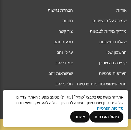
אודות
הצהרת נגישות
שמירה על תכשיטים
חנויות
מדריך מידות לטבעות
צור קשר
שאלות ותשובות
טבעות זהב
החשבון שלי
עגילי זהב
קריירה בה.שטרן
צמידי זהב
העדפות פרטיות
שרשראות זהב
תנאי שימוש ומדיניות פרטיות
תליוני זהב
החלפה/החזרה/ביטול עסקה
גיפט קארד
אתר זה משתמש בקבצי "קוקיז" (עוגיות) מטעם מפעיל האתר וצדדים
שלישיים. כיוון שפרטיותך חשובה לנו, הינך יכול.ה להעמיק בנושא תחת
אחריות
מגזין
מדיניות הפרטיות
משלוחים
Vogue
ניהול העדפות
אישור
קרא עוד
הוספה לסל