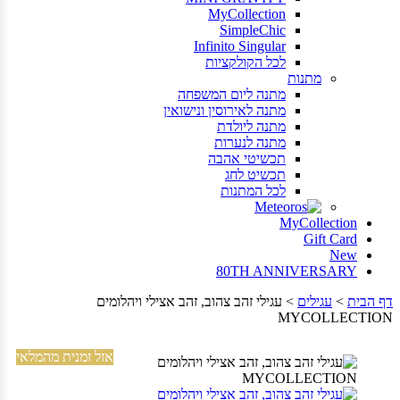
MyCollection
SimpleChic
Infinito Singular
לכל
הקולקציות
מתנות
מתנה
ליום
המשפחה
מתנה
לאירוסין
ונישואין
מתנה
ליולדת
מתנה
לנערות
תכשיטי
אהבה
תכשיט
לחג
לכל
המתנות
MyCollection
Gift Card
New
80TH ANNIVERSARY
דף הבית
>
עגילים
>
עגילי זהב צהוב, זהב אצילי ויהלומים
MYCOLLECTION
אזל זמנית מהמלאי