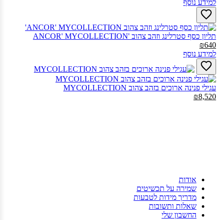
למידע נוסף
תליון כסף סטרלינג וזהב צהוב ANCOR' MYCOLLECTION'‎
₪640
למידע נוסף
עגילי פנינה ארוכים בזהב צהוב MYCOLLECTION‎
₪8,520
אודות
שמירה על תכשיטים
מדריך מידות לטבעות
שאלות ותשובות
החשבון שלי