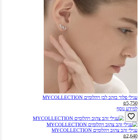
עגילי פלור בזהב לבן ויהלומים MYCOLLECTION‎
₪5,750
למידע נוסף
עגילי זהב צהוב ויהלומים MYCOLLECTION‎
₪2,640