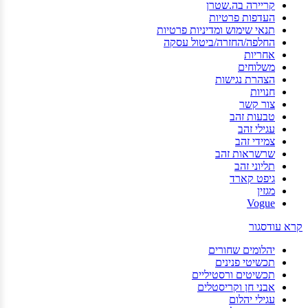
קריירה בה.שטרן
העדפות פרטיות
תנאי שימוש ומדיניות פרטיות
החלפה/החזרה/ביטול עסקה
אחריות
משלוחים
הצהרת נגישות
חנויות
צור קשר
טבעות זהב
עגילי זהב
צמידי זהב
שרשראות זהב
תליוני זהב
גיפט קארד
מגזין
Vogue
קרא עוד
סגור
יהלומים שחורים
תכשיטי פנינים
תכשיטים ורסטיליים
אבני חן וקריסטלים
עגילי יהלום