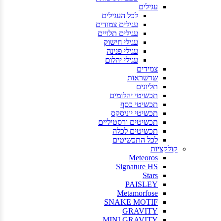
עגילים
לכל
העגילים
עגילים
צמודים
עגילים
תלויים
עגילי
חישוק
עגילי
פנינה
עגילי
יהלום
צמידים
שרשראות
תליונים
תכשיטי
יהלומים
תכשיטי
כסף
תכשיטי
יוניסקס
תכשיטים
ורסטיליים
תכשיטים
לכלה
לכל
התכשיטים
קולקציות
Meteoros
Signature HS
Stars
PAISLEY
Metamorfose
SNAKE MOTIF
GRAVITY
MINI GRAVITY