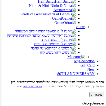
Half Bands
Ninio & Ninia
Arena
Pearls of Genesis
Galilei
Orion
מתנות
מתנה ליום המשפחה
מתנה לאירוסין ונישואין
מתנת לידה
מתנה לנערות
תכשיטי אהבה
תכשיט לחג
MyCollection
Gift Card
New
80TH ANNIVERSARY
אתר זה משתמש בקבצי "קוקיז" (עוגיות) מטעם מפעיל האתר וצדדים שלישיים. כיוון
שפרטיותך חשובה לנו, הינך יכול.ה להעמיק בנושא תחת
מדיניות הפרטיות
שלנו
מאשר.ת
מוצר אזל מן המלאי