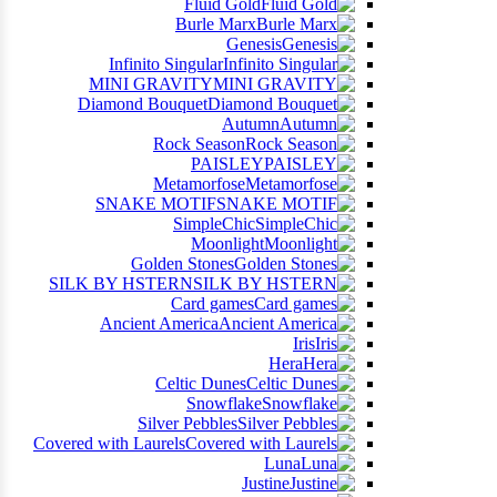
Fluid Gold
Burle Marx
Genesis
Infinito Singular
MINI GRAVITY
Diamond Bouquet
Autumn
Rock Season
PAISLEY
Metamorfose
SNAKE MOTIF
SimpleChic
Moonlight
Golden Stones
SILK BY HSTERN
Card games
Ancient America
Iris
Hera
Celtic Dunes
Snowflake
Silver Pebbles
Covered with Laurels
Luna
Justine