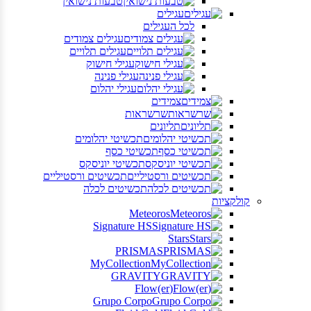
טבעות נישואין
עגילים
לכל העגילים
עגילים צמודים
עגילים תלויים
עגילי חישוק
עגילי פנינה
עגילי יהלום
צמידים
שרשראות
תליונים
תכשיטי יהלומים
תכשיטי כסף
תכשיטי יוניסקס
תכשיטים ורסטיליים
תכשיטים לכלה
קולקציות
Meteoros
Signature HS
Stars
PRISMAS
MyCollection
GRAVITY
(Flow(er
Grupo Corpo