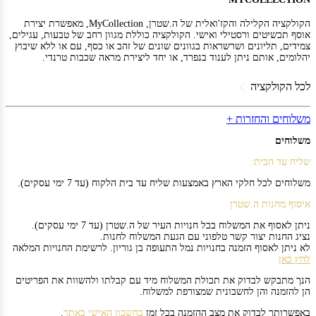
הקולקציה הקלילה והקז'ואלית של ה.שטרן, MyCollection, מאפשרת יצירת
אוסף תכשיטים ורסטילי ואישי. הקולקציה כוללת מגוון רחב של טבעות, עגילים,
צמידים, תליונים ושרשראות בגוונים שונים של זהב או כסף, עם או ללא שיבוץ
יהלומים, אותם ניתן לענוד בנפרד, או יחד ליצירת מראה שכבות טרנדי.
לכל הקולקציה
משלוחים והחזרות +
משלוחים
שליח עד הבית:
משלוחים לכל חלקי הארץ באמצעות שליח עד בית הלקוח (עד 7 ימי עסקים).
איסוף מחנות ה.שטרן
ניתן לאסוף את המשלוח בכל חנויות העיר של ה.שטרן (עד 7 ימי עסקים).
נציג החנות יצור קשר טלפוני עם הגעת המשלוח לחנות.
לא ניתן לאסוף הזמנה בחנויות נמל התעופה בן גוריון. לרשימת החנויות המלאה
לחץ כאן
הנך מתבקש לבדוק את תכולת המשלוח מיד עם קבלתו ולהשוות את הפריטים
הן להזמנה והן לחשבונית שמצורפת למשלוח.
באפשרותך לבדוק את מצב ההזמנה בכל זמן
בחשבון האישי באתר
.