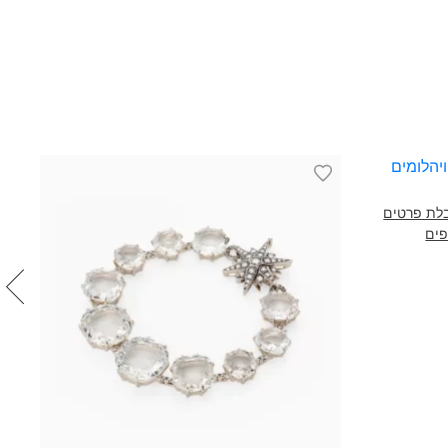
לת פרטים
עגיל
פים
ויהלומי