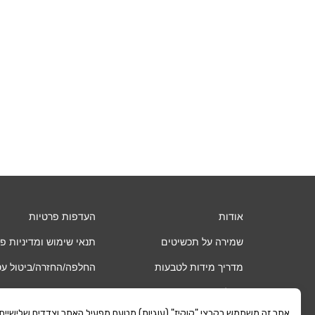
₪1
אודות
העדפות פרטיות
שמירה על תכשיטים
תנאי שימוש ומדיניות פ
מדריך מידות לטבעות
החלפה/החזרה/ביטול ע
שאלות ותשובות
אחריות
אתר זה משתמש בקבצי "קוקיז" (עוגיות) מטעם מפעיל האתר וצדדים שלישיים. כ