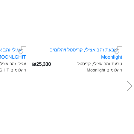
טבעת זהב אצילי, קריסטל
עגילי זהב אציל
₪25,330
ויהלומים Moonlight‎
ויהלומים MOONLGHIT‎