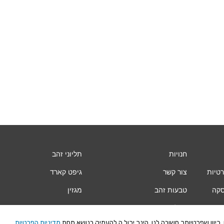
חנויות
תליוני זהב
רטיות
צור קשר
גיפט קארד
סקה
טבעות זהב
מגזין
עגילי זהב
Vogue
יוון שפרטיותך חשובה לנו, הינך יכול.ה להעמיק בנושא תחת
מדיניות הפרטיות