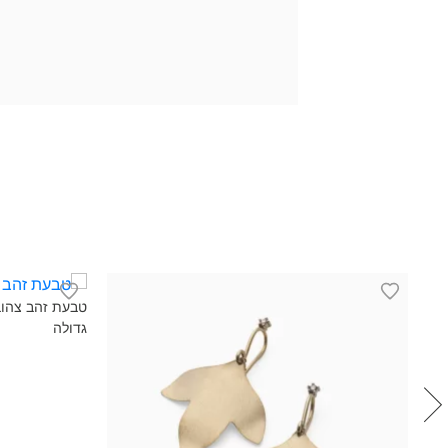
₪2
גדולה‎