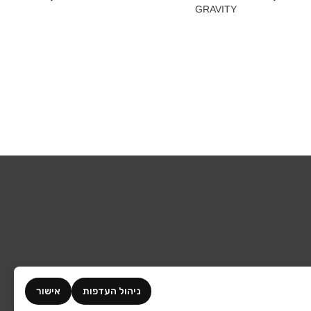
TY‎
GRAVITY‎
ניהול העדפות
אישור