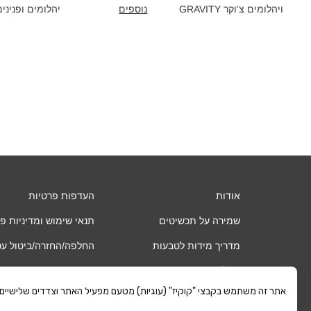
ויהלומים צ'וקר GRAVITY‎
נוספים
יהלומים ופנינים AVITY‎
אודות
העדפות פרטיות
שמירה על תכשיטים
תנאי שימוש ומדיניות פ
מדריך מידות לטבעות
החלפה/החזרה/ביטול ע
שאלות ותשובות
אחריות
אתר זה משתמש בקבצי "קוקיז" (עוגיות) מטעם מפעיל האתר וצדדים שלישיים. כ
החשבון שלי
משלוחים