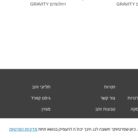
GR
ויהלומים GRAVITY‎
חנויות
תליוני זהב
רטיות
צור קשר
גיפט קארד
סקה
טבעות זהב
מגזין
עגילי זהב
Vogue
יוון שפרטיותך חשובה לנו, הינך יכול.ה להעמיק בנושא תחת
מדיניות הפרטיות
צמידי זהב