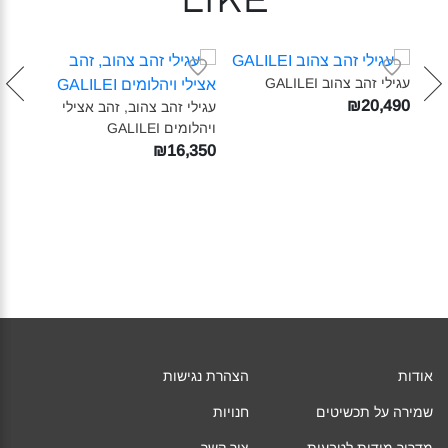
like
עגילי זהב צהוב GALILEI‎
₪20,490
י
עגילי זהב צהוב, זהב אצילי
ויהלומים GALILEI‎
קטנה
880
₪16,350
אודות
הצהרת נגישות
שמירה על תכשיטים
חנויות