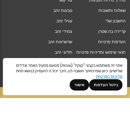
מדריך מידות לטבעות
צור קשר
שאלות ותשובות
טבעות זהב
החשבון שלי
עגילי זהב
קריירה בה.שטרן
צמידי זהב
העדפות פרטיות
שרשראות זהב
תנאי שימוש ומדיניות פרטיות
תליוני זהב
החלפה/החזרה/ביטול עסקה
גיפט קארד
אתר זה משתמש בקבצי "קוקיז" (עוגיות) מטעם מפעיל האתר וצדדים
שלישיים. כיוון שפרטיותך חשובה לנו, הינך יכול.ה להעמיק בנושא תחת
אחריות
מגזין
מדיניות הפרטיות
משלוחים
Vogue
ניהול העדפות
אישור
קרא עוד
הוספה לסל
©
ה.שטרן
כל הזכויות שמורות 2021 |
מפת אתר