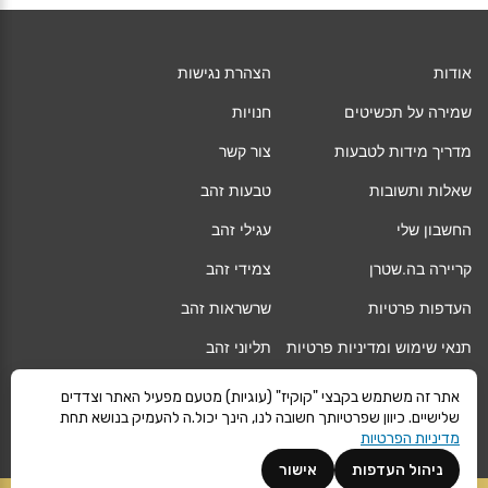
אודות
הצהרת נגישות
שמירה על תכשיטים
חנויות
מדריך מידות לטבעות
צור קשר
שאלות ותשובות
טבעות זהב
החשבון שלי
עגילי זהב
קריירה בה.שטרן
צמידי זהב
העדפות פרטיות
שרשראות זהב
תנאי שימוש ומדיניות פרטיות
תליוני זהב
החלפה/החזרה/ביטול עסקה
גיפט קארד
אתר זה משתמש בקבצי "קוקיז" (עוגיות) מטעם מפעיל האתר וצדדים
שלישיים. כיוון שפרטיותך חשובה לנו, הינך יכול.ה להעמיק בנושא תחת
אחריות
מגזין
מדיניות הפרטיות
משלוחים
Vogue
ניהול העדפות
אישור