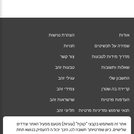
אודות
הצהרת נגישות
שמירה על תכשיטים
חנויות
מדריך מידות לטבעות
צור קשר
שאלות ותשובות
טבעות זהב
החשבון שלי
עגילי זהב
קריירה בה.שטרן
צמידי זהב
העדפות פרטיות
שרשראות זהב
תנאי שימוש ומדיניות פרטיות
תליוני זהב
החלפה/החזרה/ביטול עסקה
גיפט קארד
אתר זה משתמש בקבצי "קוקיז" (עוגיות) מטעם מפעיל האתר וצדדים
שלישיים. כיוון שפרטיותך חשובה לנו, הינך יכול.ה להעמיק בנושא תחת
אחריות
מגזין