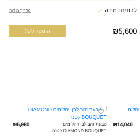
לבחירת מידה
מדריך מידות
₪5,600
הוספה לסל
טבעת זהב לבן ויהלומים
₪5,980
₪14,040
DIAMOND BOUQUET קטנה‎
GAMES