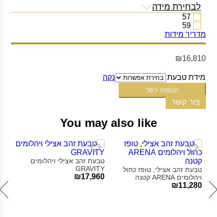
לבחירת מידה
57
59
מדריך מידות
₪16,810
מידת טבעת
נקה
הוספה לסל
צור קשר
You may also like
טבעת זהב אצילי ויהלומים
טבע
GRAVITY‎
ויהלומי
טבעת זהב אצילי, טופז כחול
60
₪17,960
ויהלומים ARENA קטנה‎
₪11,280