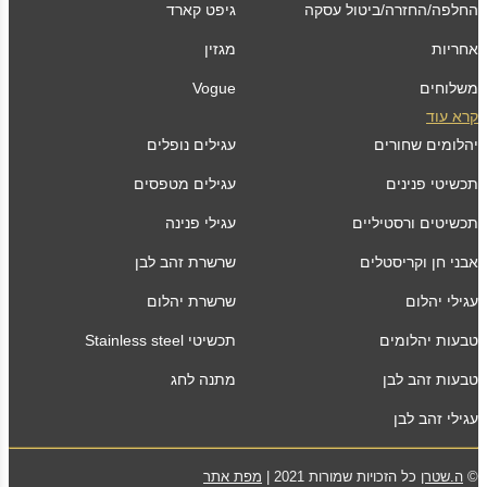
החלפה/החזרה/ביטול עסקה
גיפט קארד
אחריות
מגזין
משלוחים
Vogue
קרא עוד
יהלומים שחורים
עגילים נופלים
תכשיטי פנינים
עגילים מטפסים
תכשיטים ורסטיליים
עגילי פנינה
אבני חן וקריסטלים
שרשרת זהב לבן
עגילי יהלום
שרשרת יהלום
טבעות יהלומים
תכשיטי Stainless steel
טבעות זהב לבן
מתנה לחג
עגילי זהב לבן
©
ה.שטרן
כל הזכויות שמורות 2021 |
מפת אתר