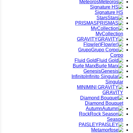
Meteoros
Signature HS
Stars
PRISMAS
MyCollection
GRAVITY
(Flow(er
Grupo
Corpo
Fluid Gold
Burle Marx
Genesis
Infinito
Singular
MINI
GRAVITY
Diamond Bouquet
Autumn
Rock
Season
PAISLEY