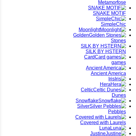
Metamorfose
SNAKE MOTIF
SimpleChic
Moonlight
Golden
Stones
SILK BY HSTERN
Card
games
Ancient America
Iris
Hera
Celtic
Dunes
Snowflake
Silver
Pebbles
Covered with Laurels
Luna
Justine