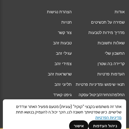
אודות
הצהרת נגישות
שמירה על תכשיטים
חנויות
מדריך מידות לטבעות
צור קשר
שאלות ותשובות
טבעות זהב
החשבון שלי
עגילי זהב
קריירה בה.שטרן
צמידי זהב
העדפות פרטיות
שרשראות זהב
תנאי שימוש ומדיניות פרטיות
תליוני זהב
החלפה/החזרה/ביטול עסקה
גיפט קארד
אחריות
מגזין
אתר זה משתמש בקבצי "קוקיז" (עוגיות) מטעם מפעיל האתר וצדדים
שלישיים. כיוון שפרטיותך חשובה לנו, הינך יכול.ה להעמיק בנושא תחת
משלוחים
Vogue
מדיניות הפרטיות
קרא עוד
ניהול העדפות
אישור