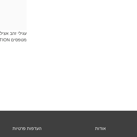
עגילי זהב אצילי
₪8
מטפסים MYCOLLECTION‎
אודות
העדפות פרטיות