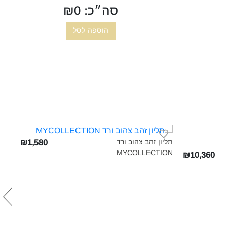
סה״כ: ₪
0
שרשרת זהב צהוב‎
₪3,330
הוספה לסל
תליון זהב צהוב ורד
₪1,580
MYCOLLECTION‎
טבע
₪10,360
ON‎