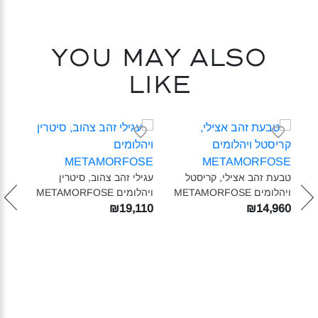
You may also
like
טבעת זהב אצילי, קריסטל
עגילי זהב צהוב, סיטרין
ויהלומים METAMORFOSE‎
ויהלומים METAMORFOSE‎
₪19,110
₪14,960
עגיל
M
קטני
190