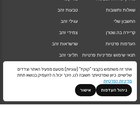
שאלות ותשובות
טבעות זהב
החשבון שלי
עגילי זהב
קריירה בה.שטרן
צמידי זהב
העדפות פרטיות
שרשראות זהב
תנאי שימוש ומדיניות פרטיות
תליוני זהב
החלפה/החזרה/ביטול עסקה
גיפט קארד
אתר זה משתמש בקבצי "קוקיז" (עוגיות) מטעם מפעיל האתר וצדדים
שלישיים. כיוון שפרטיותך חשובה לנו, הינך יכול.ה להעמיק בנושא תחת
אחריות
מגזין
מדיניות הפרטיות
משלוחים
Vogue
ניהול העדפות
אישור
קרא עוד
©
ה.שטרן
כל הזכויות שמורות 2021 |
מפת אתר