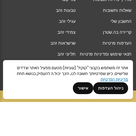
שאלות ותשובות
טבעות זהב
החשבון שלי
עגילי זהב
קריירה בה.שטרן
צמידי זהב
העדפות פרטיות
שרשראות זהב
תנאי שימוש ומדיניות פרטיות
תליוני זהב
החלפה/החזרה/ביטול עסקה
גיפט קארד
אתר זה משתמש בקבצי "קוקיז" (עוגיות) מטעם מפעיל האתר וצדדים
שלישיים. כיוון שפרטיותך חשובה לנו, הינך יכול.ה להעמיק בנושא תחת
אחריות
מגזין
מדיניות הפרטיות
משלוחים
Vogue
ניהול העדפות
אישור
קרא עוד
הוספה לסל
©
ה.שטרן
כל הזכויות שמורות 2021 |
מפת אתר