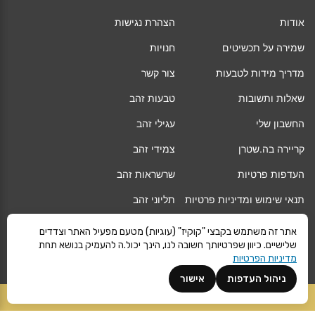
אודות
הצהרת נגישות
שמירה על תכשיטים
חנויות
מדריך מידות לטבעות
צור קשר
שאלות ותשובות
טבעות זהב
החשבון שלי
עגילי זהב
קריירה בה.שטרן
צמידי זהב
העדפות פרטיות
שרשראות זהב
תנאי שימוש ומדיניות פרטיות
תליוני זהב
החלפה/החזרה/ביטול עסקה
גיפט קארד
אתר זה משתמש בקבצי "קוקיז" (עוגיות) מטעם מפעיל האתר וצדדים
שלישיים. כיוון שפרטיותך חשובה לנו, הינך יכול.ה להעמיק בנושא תחת
אחריות
מגזין
מדיניות הפרטיות
משלוחים
Vogue
ניהול העדפות
אישור
קרא עוד
הוספה לסל