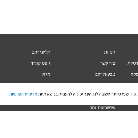
חנויות
תליוני זהב
רטיות
צור קשר
גיפט קארד
סקה
טבעות זהב
מגזין
עגילי זהב
Vogue
יוון שפרטיותך חשובה לנו, הינך יכול.ה להעמיק בנושא תחת
מדיניות הפרטיות
צמידי זהב
שרשראות זהב