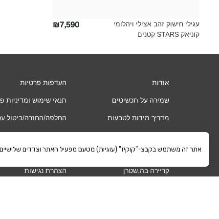
עגילי חישוק זהב אצילי ויהלומי
₪7,590
קוניאק STARS קטנים‎
אודות
העדפות פרטיות
שמירה על תכשיטים
תנאי שימוש ומדיניות פ
מדריך מידות לטבעות
החלפה/החזרה/ביטול ע
שאלות ותשובות
אחריות
אתר זה משתמש בקבצי "קוקיז" (עוגיות) מטעם מפעיל האתר וצדדים שלישיים. כ
החשבון שלי
משלוחים
קריירה בה.שטרן
הצהרת נגישות
קרא עוד
©
ה.שטרן
כל הזכויות שמורות 2021 |
מפת אתר