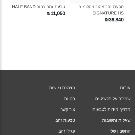
טבעת זהב צהוב ויהלומים
טבעת זהב צהוב HALF BAND‎
טבעת ז
SIGNATURE HS‎
960
₪11,050
₪36,840
אודות
הצהרת נגישות
שמירה על תכשיטים
חנויות
מדריך מידות לטבעות
צור קשר
שאלות ותשובות
טבעות זהב
החשבון שלי
עגילי זהב