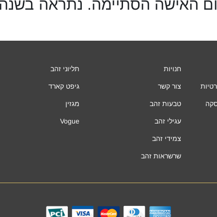
ם האישה הסתיימה. נתראה בשנה
חנויות
תליוני זהב
רטיות
צור קשר
גיפט קארד
סקה
טבעות זהב
מגזין
עגילי זהב
Vogue
צמידי זהב
שרשראות זהב