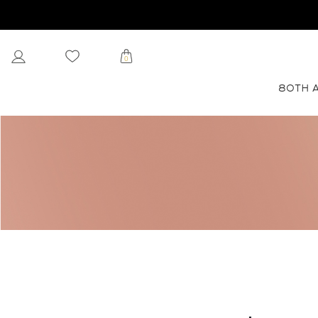
0
80TH 